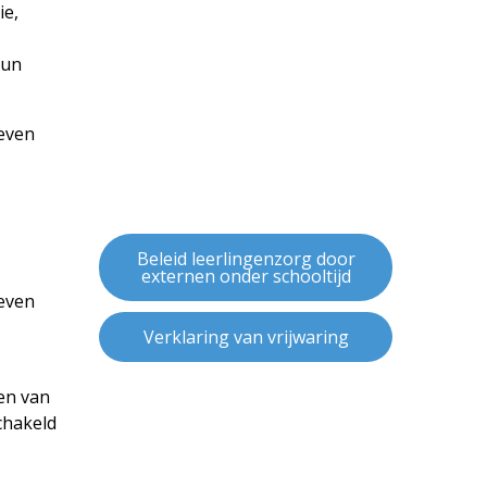
ie,
hun
reven
Beleid leerlingenzorg door
externen onder schooltijd
reven
Verklaring van vrijwaring
en van
chakeld