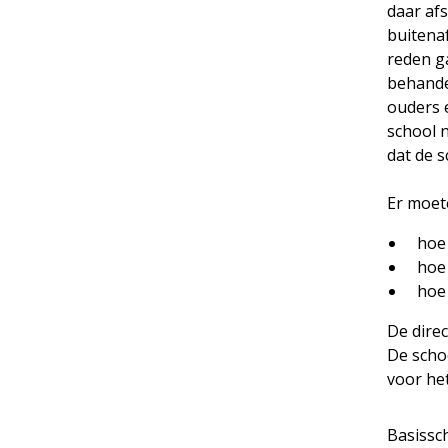
daar af
buitenaf
reden g
behande
ouders e
school n
dat de s
Er moet
hoe 
hoe
hoe 
De dire
De schoo
voor he
Basissc