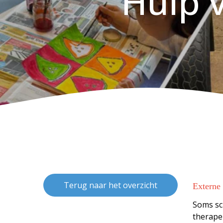
Hulp 
Terug naar het overzicht
Externe
Soms sc
therape