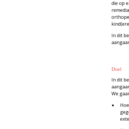
die op e
remedial
orthope
kind(ere
In dit 
aangaan
Doel
In dit 
aangaan
We gaan
Hoe
geg
ext