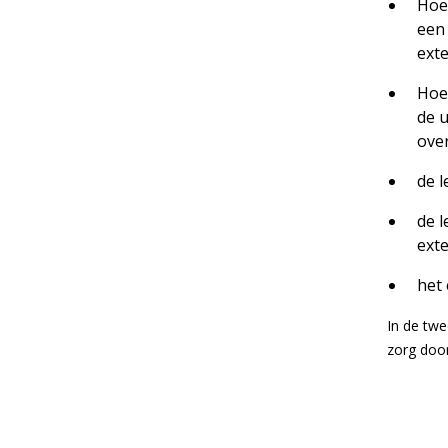
Hoe
een
ext
Hoe
de 
ove
de l
de 
ext
het 
In de twe
zorg doo