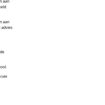
n aan
keld
n aan
 advies
 de
ool.
ciale