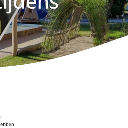
ijdens
n
 hebben