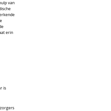
hulp van
dische
 erkende
e
de
aat erin
r is
rzorgers