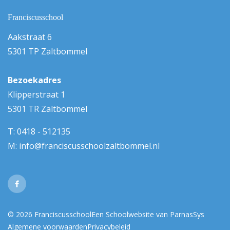
Franciscusschool
Aakstraat 6
5301 TP Zaltbommel
Bezoekadres
Klipperstraat 1
5301 TR Zaltbommel
T:
0418 - 512135
M:
info@franciscusschoolzaltbommel.nl
© 2026 Franciscusschool
Een
Schoolwebsite
van ParnasSys
Algemene voorwaarden
Privacybeleid