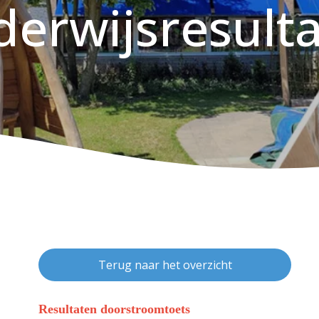
erwijsresult
Terug naar het overzicht
Resultaten doorstroomtoets