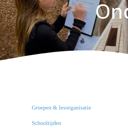
Ond
Groepen & lesorganisatie
Schooltijden