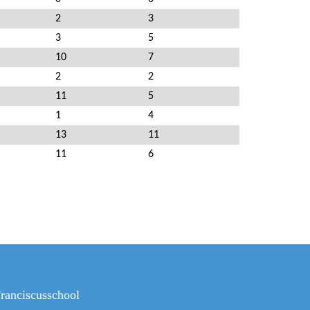
2
3
3
5
10
7
2
2
11
5
1
4
13
11
11
6
ranciscusschool