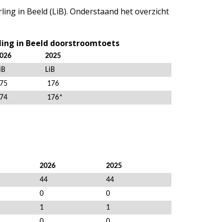
ng in Beeld (LiB). Onderstaand het overzicht
ling in Beeld doorstroomtoets
2026 2025
LiB LiB
175 176
174 176*
2026
2025
44
44
0
0
1
1
0
0